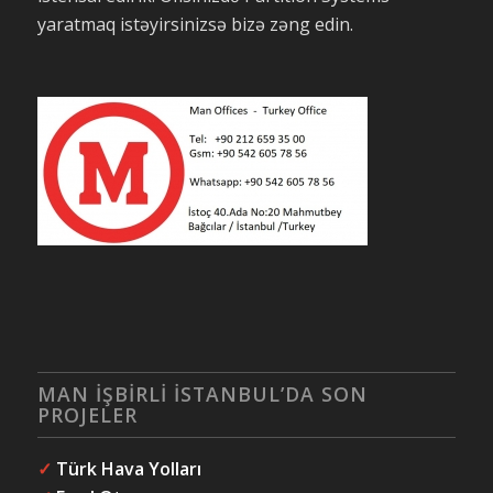
yaratmaq istəyirsinizsə bizə zəng edin.
MAN İŞBİRLİ İSTANBUL’DA SON
PROJELER
✓
Türk Hava Yolları