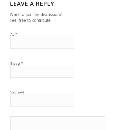
LEAVE A REPLY
Want to join the discussion?
Feel free to contribute!
*
Ad
*
E-poçt
Veb sayt