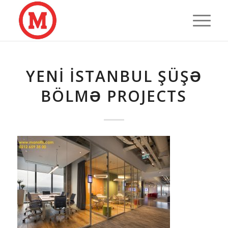
YENI İSTANBUL ŞÜŞƏ
BÖLMƏ PROJECTS