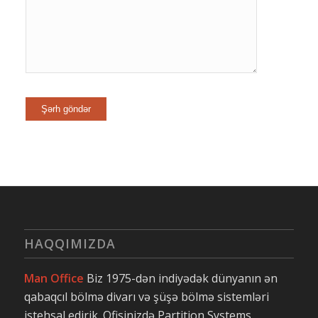
HAQQIMIZDA
Man Office
Biz 1975-dən indiyədək dünyanın ən
qabaqcıl bölmə divarı və şüşə bölmə sistemləri
istehsal edirik. Ofisinizdə Partition Systems